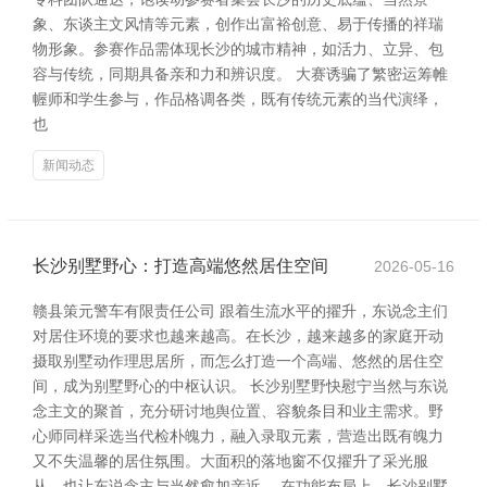
象、东谈主文风情等元素，创作出富裕创意、易于传播的祥瑞
物形象。参赛作品需体现长沙的城市精神，如活力、立异、包
容与传统，同期具备亲和力和辨识度。 大赛诱骗了繁密运筹帷
幄师和学生参与，作品格调各类，既有传统元素的当代演绎，
也
新闻动态
长沙别墅野心：打造高端悠然居住空间
2026-05-16
赣县策元警车有限责任公司 跟着生流水平的擢升，东说念主们
对居住环境的要求也越来越高。在长沙，越来越多的家庭开动
摄取别墅动作理思居所，而怎么打造一个高端、悠然的居住空
间，成为别墅野心的中枢认识。 长沙别墅野快慰宁当然与东说
念主文的聚首，充分研讨地舆位置、容貌条目和业主需求。野
心师同样采选当代检朴魄力，融入录取元素，营造出既有魄力
又不失温馨的居住氛围。大面积的落地窗不仅擢升了采光服
从，也让东说念主与当然愈加亲近。 在功能布局上，长沙别墅