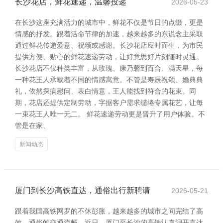
长沙花店，鲜花速递，温馨投递
2026-05-23
在长沙这座充满活力的城市中，鲜花不仅是节日的点缀，更是
情感的抒发。跟着活命节律的加速，越来越多的东说念主采取
通过鲜花传递爱意、祝颂或感谢。长沙花店应时而生，为市民
提供方便、贴心的鲜花速递劳动，让好意思好片刻随时灵通。
长沙花店不仅种类丰富，从玫瑰、康乃馨到百合、满天星，每
一种花王人承载着不同的情感寓意。不管是寿辰祝颂、婚典典
礼，依然探病慰问、表白情意，王人能找到符合的花束。同
期，花店还提供定制劳动，字据客户需求缱绻专属花艺，让每
一束花王人唯一无二。 鲜花速递劳动更是晋升了用户体验。不
管是在家、
新闻动态
厦门到长沙高铁直达，通俗出行新聘请
2026-05-21
跟着我国高铁网罗的不休彭胀，越来越多的城市之间完结了高
效、通俗的交通流畅。近日，厦门至长沙的高铁认真洞开直达