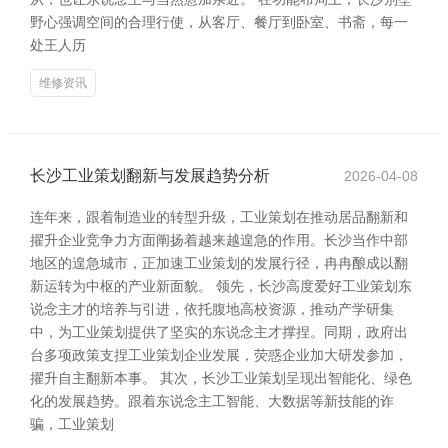
野心强调空间的合理行使，从客厅、餐厅到卧室、书斋，每一
处王人历
维修资讯
长沙工业策划翻新与发展趋势分析
2026-04-08
连年来，跟着制造业的转型升级，工业策划在推动居品翻新和
擢升企业竞争力方面阐扬着越来越遑急的作用。长沙当作中部
地区的遑急城市，正加速工业策划的发展行径，冉冉酿成以翻
新运转为中枢的产业新面貌。 领先，长沙高度爱好工业策划东
说念主才的培养与引进，依托腹地高校资源，推动产学研集
中，为工业策划提供了坚实的东说念主才撑捏。同期，政府出
台多项政策支捏工业策划企业发展，荧惑企业加大研发参加，
擢升自主翻新本事。 其次，长沙工业策划呈现出智能化、绿色
化的发展趋势。跟着东说念主工智能、大数据等新技能的诈
骗，工业策划