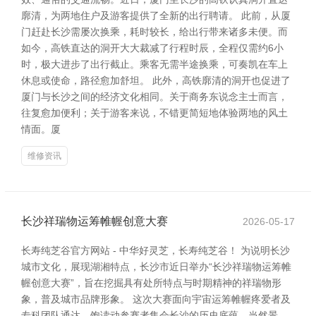
廓清，为两地住户及游客提供了全新的出行聘请。 此前，从厦
门赶赴长沙需屡次换乘，耗时较长，给出行带来诸多未便。而
如今，高铁直达的洞开大大裁减了行程时辰，全程仅需约6小
时，极大进步了出行截止。乘客无需半途换乘，可奏凯在车上
休息或使命，路径愈加舒坦。 此外，高铁廓清的洞开也促进了
厦门与长沙之间的经济文化相同。关于商务东说念主士而言，
往复愈加便利；关于游客来说，不错更简短地体验两地的风土
情面。厦
维修资讯
长沙祥瑞物运筹帷幄创意大赛
2026-05-17
长寿纯芝谷官方网站 - 中华好灵芝，长寿纯芝谷！ 为说明长沙
城市文化，展现湖湘特点，长沙市近日举办“长沙祥瑞物运筹帷
幄创意大赛”，旨在挖掘具有处所特点与时期精神的祥瑞物形
象，普及城市品牌形象。 这次大赛面向宇宙运筹帷幄疼爱者及
专科团队通达，饱读动参赛者集会长沙的历史底蕴、当然景