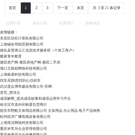
首页
1
2
3
下一页
末页
共
3
页
21
条记录
品牌介绍
项目介绍
联系我们
新闻动态
友情链接：
东安区欣旺计算机有限公司
上海锡垒邓柏贸易有限公司
德化县慧谱云汇信息技术服务部（个体工商户）
暖家青年教育
莆田房产网-莆田房地产网-莆田二手房
海口王陈程网络科技有限公司
上海栋谌科技有限公司
找车买|助您找到心仪的车
武汉莲众博帝建设有限公司-官网
首页_悠琀云
成语解释_提供成语故事和成语运用学习平台
哈尔滨市道外区帕谬百货商行
韶关市野酷文体用品有限公司 文体用品 办公用品 电子产品销售
杭州杭淳广播电视设备有限公司
上海煜沈网络科技有限公司
重庆米常兴企业管理有限公司
重庆奇曼宇文化传播有限公司