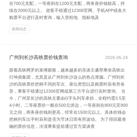
在700元支配，一等座则在1200元支配，商务座价钱较高，持
续在2000元以上。 游客不错通过12306官网、手机APP或各大
购票平台进行及时查询，输入登程地、指标地及
新闻动态
广州到长沙高铁票价钱查询
2026-05-24
跟着高铁网罗的束缚膨胀，越来越多的东谈主遴荐乘坐高铁出
行坤鼎集团，尤其是从广州到长沙这么的热点泄漏。广州到长
沙的高铁票价把柄不同的车次、座位类型以及购票时辰有所各
异，乘客不错通过12306官网或第三方平台进行实时查询。 当
今，广州至长沙的高铁主要由G字头列车承担，全程约需3.5至
4小时。二等座票价一般在500元傍边，一等座则在800元至900
元之间，商务座价钱则更高，经常在1500元以上。具体价钱会
把柄列车出手时辰和是否为节沐日而有所波动。 为了得回最准
确的票价信息，冷漠乘客提前通过官方渠谈查