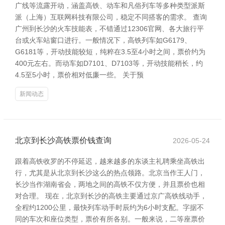
广线等流露开动，涵盖高铁、动车和凡俗列车等多种类型派斯
派（上海）互联网科技有限公司，稳定不同搭客的需求。 查询
广州到长沙的火车技能表，不错通过12306官网、各大旅行平
台或火车站窗口进行。一般情况下，高铁列车如G6179、
G6181等，开动技能较短，纯粹在3.5至4小时之间，票价约为
400元左右。而动车如D7101、D7103等，开动技能稍长，约
4.5至5小时，票价相对低廉一些。 关于预
新闻动态
北京到长沙高铁票价钱查询
2026-05-24
跟着高铁收罗的不停延迟，越来越多的东谈主礼聘乘坐高铁出
行，尤其是从北京到长沙这么的热点领路。北京当作王人门，
长沙当作湖南省会，两地之间的高铁不仅方便，并且票价也相
对合理。 现在，北京到长沙的高铁主要通过京广高铁线动手，
全程约1200公里，最快列车动手时辰约为6小时支配。字据不
同的车次和座位类型，票价有所各别。一般来说，二等座票价