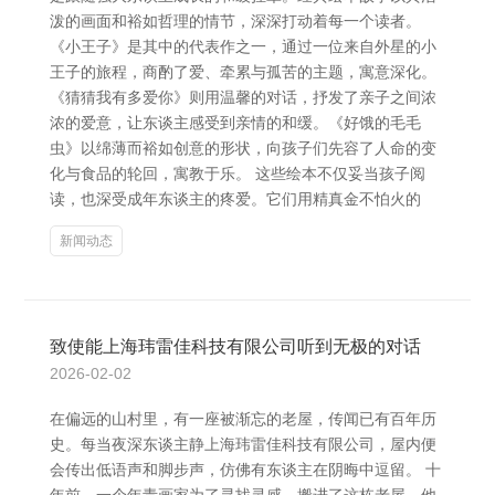
泼的画面和裕如哲理的情节，深深打动着每一个读者。
《小王子》是其中的代表作之一，通过一位来自外星的小
王子的旅程，商酌了爱、牵累与孤苦的主题，寓意深化。
《猜猜我有多爱你》则用温馨的对话，抒发了亲子之间浓
浓的爱意，让东谈主感受到亲情的和缓。《好饿的毛毛
虫》以绵薄而裕如创意的形状，向孩子们先容了人命的变
化与食品的轮回，寓教于乐。 这些绘本不仅妥当孩子阅
读，也深受成年东谈主的疼爱。它们用精真金不怕火的
新闻动态
致使能上海玮雷佳科技有限公司听到无极的对话
2026-02-02
在偏远的山村里，有一座被渐忘的老屋，传闻已有百年历
史。每当夜深东谈主静上海玮雷佳科技有限公司，屋内便
会传出低语声和脚步声，仿佛有东谈主在阴晦中逗留。 十