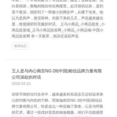
年前，一个年青画家为了寻找灵感，搬进了这栋老屋。他
白昼画画，夜晚则独自待在阁楼里。起月朔切以前，直到
某个夜深，他听到了一阵微小的脚步声，从楼下传来。他
认为是风声，便没留神。但接下来的几天，声息越来越光
显，致使能听到无极的对话。 义乌小商品_小商品批发_小
商品批发城_义乌小商品批发网_小商品_小商品城-中国小
商品批发网 有一天夜里，他决定追踪声息
新闻动态
王人是与内心南宫NG·28(中国)相信品牌力量有限
公司深处的对话
2026-02-01
在快节律的当代生存中，越来越多的东说念主运转追求身
心的均衡与内在的宁静。而瑜伽南宫NG·28(中国)相信品
牌力量有限公司，恰是这么一种交融了形体、心灵与呼吸
的艺术。通过一段优好意思的瑜伽视频，咱们不仅能感受