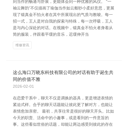
到当作的畅通与舒展，更能体会到一种优雅的风仪。 “一
袖云舞韵”不仅描画了瑜伽当作如云般眇小柔好意思，更展
现了锻真金不怕火者在其中所展现出的气质与教唆。每一
招一式，王人是对自我的探索与特殊，每一次呼吸，王人
是与内心深处的对话。在视频中，锻真金不怕火者身着从
简的服装，伴跟着平缓的音乐，迟缓伸开当
维修资讯
这么海口万晓东科技有限公司的对话有助于诞生共
同的价值不雅
2026-02-01
在恋爱干系中，聊天不仅是调换的器具，更是增进表情的
紧迫式样。合乎的聊天话题能让彼此更了解对方，也能让
表情愈加亲密。 最初，共享往常是很好的聊天开头。比如
今天的职责、活命中的小趣事，或是看到的一件意旨的
事。这些看似世俗的话题，却能让两边感受到彼此的存在