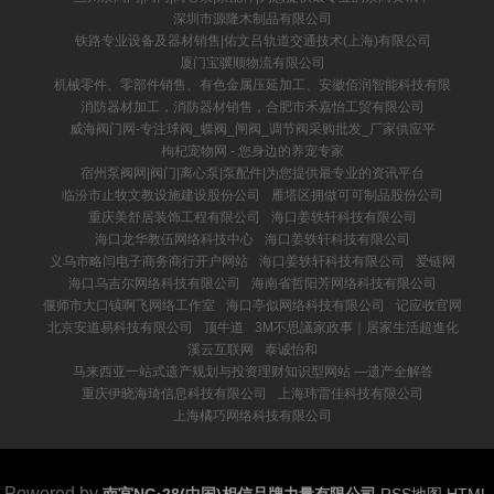
深圳市源隆木制品有限公司
铁路专业设备及器材销售|佑文吕轨道交通技术(上海)有限公司
厦门宝骥顺物流有限公司
机械零件、零部件销售、有色金属压延加工、安徽佰润智能科技有限
消防器材加工，消防器材销售，合肥市禾嘉怡工贸有限公司
威海阀门网-专注球阀_蝶阀_闸阀_调节阀采购批发_厂家供应平
枸杞宠物网 - 您身边的养宠专家
宿州泵阀网|阀门|离心泵|泵配件|为您提供最专业的资讯平台
临汾市止牧文教设施建设股份公司
雁塔区拥做可可制品股份公司
重庆美舒居装饰工程有限公司
海口姜轶轩科技有限公司
海口龙华教伍网络科技中心
海口姜轶轩科技有限公司
义乌市略闫电子商务商行开户网站
海口姜轶轩科技有限公司
爱链网
海口乌吉尔网络科技有限公司
海南省哲阳芳网络科技有限公司
偃师市大口镇啊飞网络工作室
海口亭似网络科技有限公司
记应收官网
北京安道易科技有限公司
顶牛道
3M不思議家政事｜居家生活超進化
溪云互联网
泰诚怡和
马来西亚一站式遗产规划与投资理财知识型网站 —遗产全解答
重庆伊晓海琦信息科技有限公司
上海玮雷佳科技有限公司
上海橘巧网络科技有限公司
Powered by