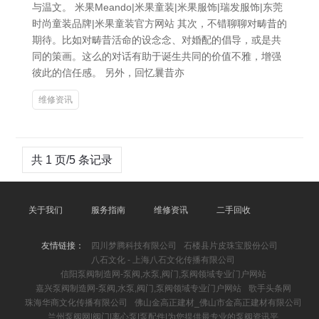
与温文。 米果Meando|米果童装|米果服饰|瑞发服饰|东莞
时尚童装品牌|米果童装官方网站 其次，不错聊聊对畴昔的
期待。比如对畴昔活命的设念念、对婚配的倡导，或是共
同的策画。这么的对话有助于诞生共同的价值不雅，增强
彼此的信任感。 另外，回忆曩昔亦
维修资讯
共 1 页/5 条记录
关于我们
服务指南
维修资讯
二手回收
友情链接：
四川梦腾科技有限公司
石楼县片皮珠宝股份公司
八石文化 - 上海八石文化传播有限公司
信阳泵阀制造网-泵阀,水泵,阀门,泵阀领域专业门户网站
嘉兴泵阀制造网-泵阀,水泵,阀门,泵阀领域专业门户网站
歌手头条网
珠海华商文化传播有限公司
佛山金高正建材_佛山市金高正建材有限公司
兰州泵阀网|阀门|离心泵|泵配件|为您提供最专业的泵阀资讯平