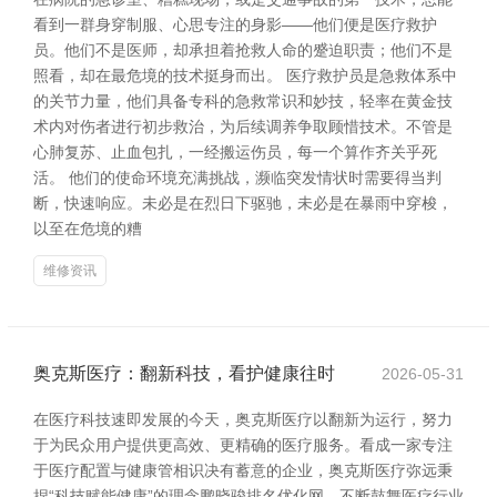
看到一群身穿制服、心思专注的身影——他们便是医疗救护
员。他们不是医师，却承担着抢救人命的蹙迫职责；他们不是
照看，却在最危境的技术挺身而出。 医疗救护员是急救体系中
的关节力量，他们具备专科的急救常识和妙技，轻率在黄金技
术内对伤者进行初步救治，为后续调养争取顾惜技术。不管是
心肺复苏、止血包扎，一经搬运伤员，每一个算作齐关乎死
活。 他们的使命环境充满挑战，濒临突发情状时需要得当判
断，快速响应。未必是在烈日下驱驰，未必是在暴雨中穿梭，
以至在危境的糟
维修资讯
奥克斯医疗：翻新科技，看护健康往时
2026-05-31
在医疗科技速即发展的今天，奥克斯医疗以翻新为运行，努力
于为民众用户提供更高效、更精确的医疗服务。看成一家专注
于医疗配置与健康管相识决有蓄意的企业，奥克斯医疗弥远秉
捏“科技赋能健康”的理念鹏晓骏排名优化网，不断鼓舞医疗行业