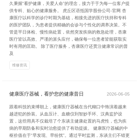
久秉握“看护健康，关爱人命”的理念，接力于于为每一位客户提
供专科、贴心的健康服务。 虎丘区语抵国学股份公司-官网 杏
康医疗以科学的诊疗时期为基础，相接先进的医疗扶持和专科
的医护团队，为患者提供精确的会诊与个性化的调养决策。不
管是平日体检、慢性病处置，依然突发疾病的救急处理，杏康
医疗皆以高效、严谨的派头应付，确保每一位患者皆能获取实
时有用的匡助。 除了医疗服务，杏康医疗还贯注健康常识的普
及
维修资讯
健康医疗器械，看护您的健康昔日
2026-06-05
跟着科技的束缚朝上，健康医疗器械在当代糊口中饰演着越来
越进犯的扮装。从血压计、血糖仪到智妙手环、汉典监护设
置，这些用具不仅栽培了个东谈主健康处置的马虎性，也为疾
病的早期防备和实时治愈提供了有劲提拔。 健康医疗器械的中
枢价值在于“早发现、早纷扰”。通过平时监测，东谈主们不错更