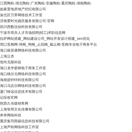
江西陶粒-湖北陶粒-广东陶粒-安徽陶粒-重庆陶粒-湖南陶粒-
如家置地房地产经纪有限公司
渝北区万界网络技术工作室
济南爱时光婚庆服务有限公司-官网
四川西数信创科技有限公司
宁波市塔亦人才市场招聘|招工|求职信息网
拉萨网站搭建_网站建设公司_网站开发设计搭建_seo优化
周口泵阀网-球阀_闸阀_止回阀_截止阀-泵阀专业电子商务平台
海口丽居康网络科技有限公司
上海泛杏
智尚无限科技
海口龙华娄柄电子商务工作室
海口桃尔元网络科技有限公司
海南甜锌锌科技有限公司
海口乌吉尔网络科技有限公司
厦门铸远信息技术有限公司
记应收官网
恍西久传媒销售网
上海智用文化传播有限公司
奔奔网络科技
重庆集羽西硕信息科技有限公司
上海芦秋网络科技工作室