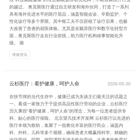
的越过。 奥克斯医疗通过自主研发和海外伙同，打造了一系列
具有海外先进水平的医疗居品，涵盖智能会诊、辛勤监护、个
性化诊疗等多个界限。其中枢工夫不仅莳植了诊疗后果，也极
大改善了患者的就医体验。尤其是在颖异医疗和数字化转型方
面，奥克斯医疗走在行业前线，助力医疗机构竣事智能化升
级。 濒
维修资讯
云杉医疗：看护健康，呵护人命
2026-05-30
在快节律的当代生存中，健康已成为东谈主们最关注的话题之
一。看成一家致力于于提供高品性医疗劳动的企业，云杉医疗
历久秉捏“看护健康，呵护人命”的理念，为每一位患者提供专
科、贴心的医疗保险。 北京望凡技术开发网 云杉医疗以先进的
医疗本领为救助，集聚了一批教化丰富的医疗民众，涵盖内
科、外科、儿科等多个规模，确保患者大概赢得科学、精确的
诊疗劳动。同期，病院谨防东谈主性化劳动，从患者的角度起