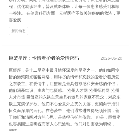
程，优化就诊经由，普及就医体验，让每一位患者感受到和顺
与眷注。 在健康科罚方面，云杉医疗不仅关注疾病的救济，更
喜爱疾
新闻动态
巨蟹星座：怜惜看护者的爱情密码
2026-05-20
巨蟹座，是十二星座中最具情怀深度的星座之一。他们如同怜
惜的港湾阳光暖暖网络，用详尽的情怀和忘我的爱看护着所爱
之东谈主。在爱情中，巨蟹座是最具包袱感和安全感的伴侣，
他们渴慕结识、由衷与包摄感。 沧州人才网-沧州招聘网-沧州
人才市场 巨蟹座的东谈主天生具有激烈的家庭不雅念，对恋东
谈主充满保护欲。他们不心爱意外之灾的关连，更倾向于招引
恒久而深厚的面孔。在恋爱中，他们通常进展得绝顶怜惜，善
于倾听和清醒对方的心思，是值得信托的依靠。 但是，巨蟹座
也容易因过度明锐而堕入心思波动。他们对伤害极为明锐，一
朝感