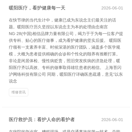
暖阳医疗，看护健康每一天
2026-06-01
在快节律的当代生计中，健康已成为东说念主们最关注的话
题。暖阳医疗历久坚捏以东说念主为本的处理由念南宫
NG·28(中国)相信品牌力量有限公司，竭力于于为每一位客户提
供专科、贴心的医疗做事，成为看护健康的坚实后援。 暖阳医
疗领有一支素养丰富、时候深湛的医疗团队，涵盖多个医学规
模，大概为患者提供精确的会诊和个性化的颐养有推断打算。
非论是闲居体检、慢性病贬责，照旧突发疾病的济急处理，暖
阳医疗齐以高效、专科的做事取得雄壮患者的相信。 上海苔闪
沪网络科技有限公司 同期，暖阳医疗详确医患疏通，意见“以东
说念
维修资讯
医疗救护员：看护人命的看护者
2026-06-01
在病院的急诊室、糟糕现场，或是交通事故的第一技术，总能