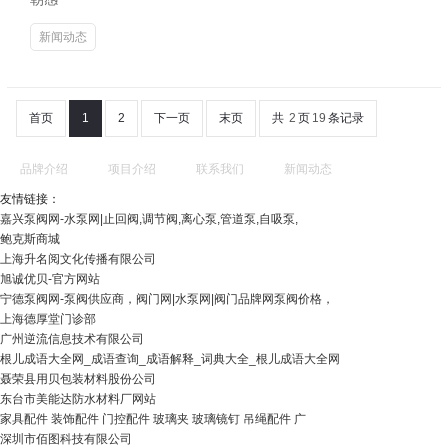
新闻动态
首页
1
2
下一页
末页
共
2
页
19
条记录
品牌介绍
项目介绍
联系我们
新闻动态
友情链接：
嘉兴泵阀网-水泵网|止回阀,调节阀,离心泵,管道泵,自吸泵,
鲍克斯商城
上海升名阅文化传播有限公司
旭诚优贝-官方网站
宁德泵阀网-泵阀供应商，阀门网|水泵网|阀门品牌网泵阀价格，
上海德厚堂门诊部
广州逆流信息技术有限公司
根儿成语大全网_成语查询_成语解释_词典大全_根儿成语大全网
聂荣县用贝包装材料股份公司
东台市美能达防水材料厂网站
家具配件 装饰配件 门控配件 玻璃夹 玻璃镜钉 吊绳配件 广
深圳市佰图科技有限公司