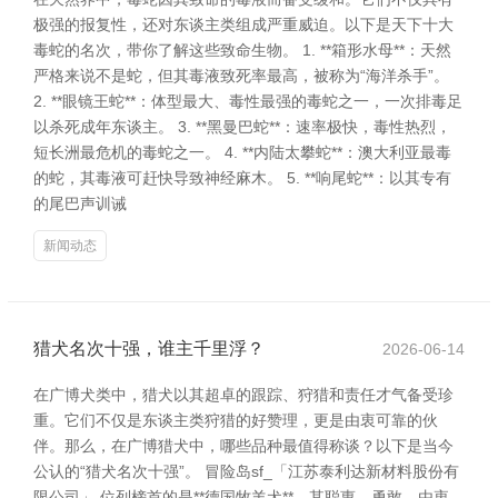
极强的报复性，还对东谈主类组成严重威迫。以下是天下十大
毒蛇的名次，带你了解这些致命生物。 1. **箱形水母**：天然
严格来说不是蛇，但其毒液致死率最高，被称为“海洋杀手”。
2. **眼镜王蛇**：体型最大、毒性最强的毒蛇之一，一次排毒足
以杀死成年东谈主。 3. **黑曼巴蛇**：速率极快，毒性热烈，
短长洲最危机的毒蛇之一。 4. **内陆太攀蛇**：澳大利亚最毒
的蛇，其毒液可赶快导致神经麻木。 5. **响尾蛇**：以其专有
的尾巴声训诫
新闻动态
猎犬名次十强，谁主千里浮？
2026-06-14
在广博犬类中，猎犬以其超卓的跟踪、狩猎和责任才气备受珍
重。它们不仅是东谈主类狩猎的好赞理，更是由衷可靠的伙
伴。那么，在广博猎犬中，哪些品种最值得称谈？以下是当今
公认的“猎犬名次十强”。 冒险岛sf_「江苏泰利达新材料股份有
限公司」 位列榜首的是**德国牧羊犬**，其聪惠、勇敢、由衷，