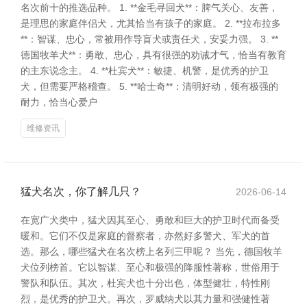
名次前十的推选品种。 1. **金毛寻回犬**：脾气关心、友善，
是理思的家庭伴侣犬，尤其恰当有孩子的家庭。 2. **拉布拉多
**：智谋、忠心，常被用作导盲犬或责任犬，安妥力强。 3. **
德国牧羊犬**：勇敢、忠心，具有很强的劝诫才气，恰当有教育
的主东说念主。 4. **杜宾犬**：敏捷、机警，是优秀的护卫
犬，但需要严格稽查。 5. **哈士奇**：清明好动，领有极强的
耐力，恰当心爱户
维修资讯
猛犬名次，你了解几只？
2026-06-14
在宽广犬类中，猛犬因其至心、勇敢和巨大的护卫时代而备受
暖和。它们不仅是家庭的督察者，亦然好多警犬、军犬的首
选。那么，哪些猛犬在名次榜上名列三甲呢？ 当先，德国牧羊
犬位列榜首。它以智谋、至心和极强的降服性著称，世俗用于
警队和队伍。其次，杜宾犬也十分出色，体型健壮，特性刚
烈，是优秀的护卫犬。再次，罗威纳犬以其力量和强健性著