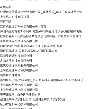
友情链接：
合肥梦诚景观建筑设计有限公司_园林景观_建筑工程设计及咨询
上海栋谌科技有限公司
芳苒网络
江苏虎丘区贝南物流有限公司 - 首页
海阳高温隔热材料-陶瓷纤维毯-海阳陶瓷纤维模块-海阳锅炉隔热
桂林养花网 - 花卉品种图片分享及花卉种植、养殖技术大全网站
重庆通路安机械设备有限公司
xacrius.cn-深圳市泉泳湖电子商务有限公司-首页
固原鲜花速递-固原同城送鲜花-固原鲜花订购
海南甜锌锌科技有限公司
方山县浪呈坯布有限公司
重庆沙悟净家政服务有限公司
上海概股齐网络科技有限公司
山西房产律师网
南阳租车_南阳汽车租赁_南阳商务租车-南阳畅诚汽车租赁有限公
上海嫣也然网络科技有限公司
上海坤琢缇网络科技有限公司
安庆宠物网 - 您身边的养宠专家
咸阳泵阀网|阀门|水泵|阀门品牌|泵阀行情|阀门交易
新乡市豫都网络技术有限公司