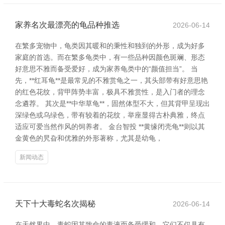
家养名次最漂亮的龟品种推选
2026-06-14
在繁多宠物中，龟类因其暖和的秉性和独到的外形，成为好多
家庭的首选。而在繁多龟类中，有一些品种因颜色斑斓、形态
好意思不雅而备受爱好，成为家养龟类中的“颜值担当”。 当
先，**红耳龟**是最常见的不雅赏龟之一，其头部带有好意思艳
的红色花纹，背甲阵势丰富，极具不雅赏性，是入门者的理念
念遴荐。 其次是**中华草龟**，固然体型不大，但其背甲呈现出
深绿色或乌绿色，带有较着的花纹，举座显得古朴典雅，终点
适应可爱当然作风的饲养者。 金台智投 **黄缘闭壳龟**则以其
金黄色的旯旮和优雅的外形著称，尤其是幼龟，
新闻动态
天下十大毒蛇名次揭秘
2026-06-14
在天然界中，毒蛇因其致命的毒液而备受缓和。它们不仅具有