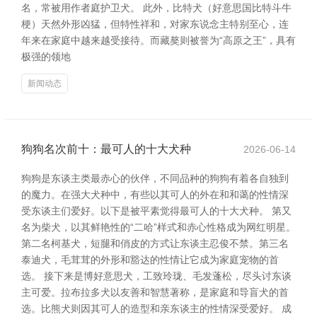
名，常被用作者庭护卫犬。 此外，比特犬（好意思国比特斗牛
梗）天然外形凶猛，但特性祥和，对家东说念主特别至心，连
年来在家庭中越来越受接待。而藏獒则被誉为“高原之王”，具有
极强的领地
新闻动态
狗狗名次前十：最可人的十大犬种
2026-06-14
狗狗是东谈主类最赤心的伙伴，不同品种的狗狗有着各自独到
的魔力。在强大犬种中，有些以其可人的外在和和蔼的性情深
受东谈主们爱好。以下是被平素觉得最可人的十大犬种。 第又
名为柴犬，以其鲜艳性的“二哈”样式和赤心性格成为网红明星。
第二名柯基犬，短腿和俏皮的方式让东谈主忍俊不禁。第三名
泰迪犬，毛茸茸的外形和豁达的性情让它成为家庭宠物的首
选。 接下来是博好意思犬，工致玲珑、毛发蓬松，尽头讨东谈
主可爱。拉布拉多犬以友善和智慧著称，是家庭和导盲犬的首
选。比熊犬则因其可人的造型和亲东谈主的性情深受爱好。 成