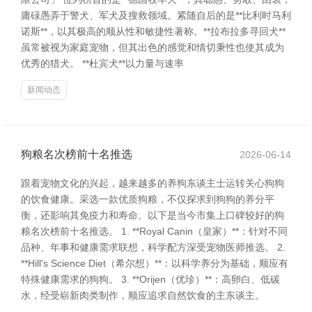
庸碌愚弄于警犬、军犬及搜救领域。紧随自后的是**比利时马利
诺斯**，以其极高的顺从性和敏捷性著称。**拉布拉多寻回犬**
虽常被视为家庭宠物，但其出色的感觉和情切秉性也使其成为
优秀的猎犬。 **杜宾犬**以力量与速率
新闻动态
狗粮名次榜前十名推选
2026-06-14
跟着宠物文化的兴起，越来越多的养狗东谈主士运转关心狗狗
的饮食健康。采选一款优质狗粮，不仅探求到狗狗的养分平
衡，还影响其免疫力和寿命。以下是当今市集上口碑较好的狗
粮名次榜前十名推选。 1. **Royal Canin（皇家）**：针对不同
品种、年事和健康需求联想，科学配方深受宠物医师推选。 2.
**Hill's Science Diet（希尔想）**：以科学养分为基础，顺应有
特殊健康需求的狗狗。 3. **Orijen（优珍）**：高卵白、低碳
水，经受崭新肉类制作，顺应追求自然饮食的主东谈主。