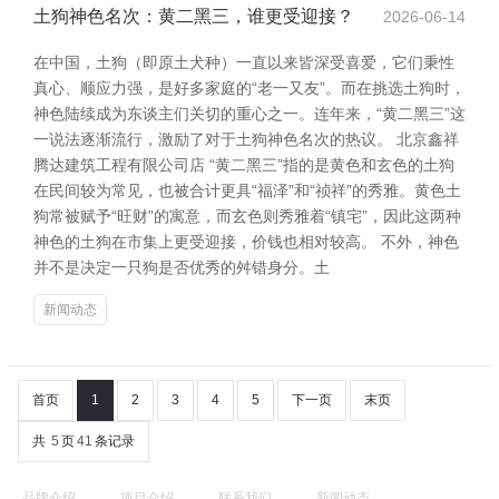
土狗神色名次：黄二黑三，谁更受迎接？
2026-06-14
在中国，土狗（即原土犬种）一直以来皆深受喜爱，它们秉性
真心、顺应力强，是好多家庭的“老一又友”。而在挑选土狗时，
神色陆续成为东谈主们关切的重心之一。连年来，“黄二黑三”这
一说法逐渐流行，激励了对于土狗神色名次的热议。 北京鑫祥
腾达建筑工程有限公司店 “黄二黑三”指的是黄色和玄色的土狗
在民间较为常见，也被合计更具“福泽”和“祯祥”的秀雅。黄色土
狗常被赋予“旺财”的寓意，而玄色则秀雅着“镇宅”，因此这两种
神色的土狗在市集上更受迎接，价钱也相对较高。 不外，神色
并不是决定一只狗是否优秀的舛错身分。土
新闻动态
首页
1
2
3
4
5
下一页
末页
共
5
页
41
条记录
品牌介绍
项目介绍
联系我们
新闻动态