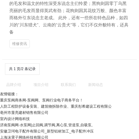
的毛发和温文的特性深受东说念主们怜爱；黑狗则因零丁乌黑
亮丽的毛发而显得英武有劲；花狗则因其花纹万般、颜色丰富
而格外引东说念主老成。 此外，还有一些所在特色品种，如四
川的“川东猎犬”、云南的“云贵犬”等，它们不仅外貌特有，还具
备
维修资讯
共 1 页/2 条记录
品牌介绍
项目介绍
联系我们
新闻动态
友情链接：
重庆泵阀商务网-泵阀网、泵阀行业电子商务平台！
人防工程防护设备安装、建筑物拆除作业、重庆彤希建设工程有限公
亳州市显亮建材销售有限公司
室内设计网络科技
济南泵阀网-水泵网|止回阀,调节阀,离心泵,管道泵,自吸泵,
安徽卫珂电子配件有限公司_新型铝材加工_电子配件冲压
上海沫霄子网络科技有限公司