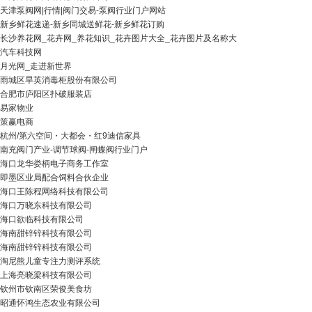
天津泵阀网|行情|阀门交易-泵阀行业门户网站
新乡鲜花速递-新乡同城送鲜花-新乡鲜花订购
长沙养花网_花卉网_养花知识_花卉图片大全_花卉图片及名称大
汽车科技网
月光网_走进新世界
雨城区旱英消毒柜股份有限公司
合肥市庐阳区扑破服装店
易家物业
策赢电商
杭州/第六空间・大都会・红9迪信家具
南充阀门产业-调节球阀-闸蝶阀行业门户
海口龙华娄柄电子商务工作室
即墨区业局配合饲料合伙企业
海口王陈程网络科技有限公司
海口万晓东科技有限公司
海口欲临科技有限公司
海南甜锌锌科技有限公司
海南甜锌锌科技有限公司
淘尼熊儿童专注力测评系统
上海亮晓梁科技有限公司
钦州市钦南区荣俊美食坊
昭通怀鸿生态农业有限公司