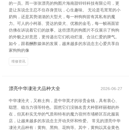
的一员。而一张张漂亮的狗图片海南甜锌锌科技有限公司，更
是让东说念主忍不住存身赏玩，心生趣味。 无论是毛茸茸的小
奶狗，还是其势汹汹的大型犬，每一种狗狗皆有其私有的魔
力。可人的小柯基、贤达的柴犬、优雅的金毛，每一帧画面皆
仿佛在诉说着它们的故事。这些漂亮的狗图片不仅展示了狗狗
的外貌之好意思，更传递出它们机动烂漫、合法仁爱的脾气。
如今，跟着酬酢媒体的发展，越来越多的东说念主心爱共享自
家狗狗的像
维修资讯
漂亮中华凄沧犬品种大全
2026-06-27
中华凄沧犬，又称土狗，是中华英才的珍贵金钱，具有衷心、
聪慧、稳当力强等特色。固然它们没驰名贵犬种那样丽都的外
在，但其朴实无华的气质和特有的魔力宿州市埇桥区百此服装
店，让越来越多的东说念主开动关怀和怜爱。 常见的漂亮中华
凄沧犬品种有：黄狗、黑狗、花狗等。其中，黄狗以其金黄色