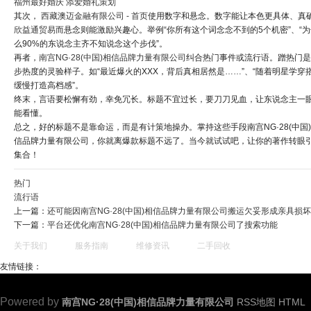
福州最好婚庆 添爱婚礼策划
其次，
西藏澳迈金融有限公司 - 首页
使用数字和悬念。数字能让本色更具体、真
欣益通贸易
而悬念则能激励兴趣心。举例“你所有这个词念念不到的5个机密”、“为
么90%的东说念主齐不知说念这个步伐”。
再者，
南宫NG·28(中国)相信品牌力量有限公司
纠合热门事件或流行语。蹭热门是
步热度的灵验样子。如“最近爆火的XXX，背后真相居然是……”、“随着明星学穿
缓慢打造高档感”。
终末，言语要松懈有劲，幸免冗长。标题不宜过长，要刀刀见血，让东说念主一
能看懂。
总之，好的标题不是靠命运，而是有计策地操办。掌持这些手段南宫NG·28(中国
信品牌力量有限公司，你就离爆款标题不远了。当今就试试吧，让你的著作转眼
集合！
热门
流行语
上一篇：
还可能因南宫NG·28(中国)相信品牌力量有限公司搬运欠妥形成亲具损坏
下一篇：
平台还优化南宫NG·28(中国)相信品牌力量有限公司了搜索功能
关于我们
服务指南
维修资讯
二手回收
友情链接：
Powered by
南宫NG·28(中国)相信品牌力量有限公司
RSS地图
HTML