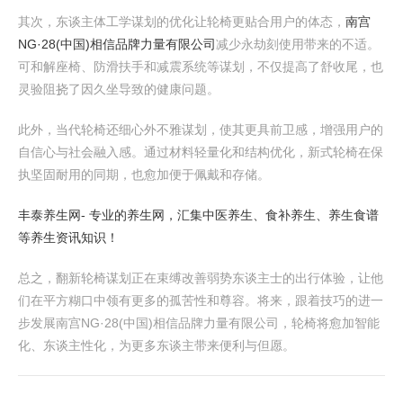
其次，东谈主体工学谋划的优化让轮椅更贴合用户的体态，
南宫
NG·28(中国)相信品牌力量有限公司
减少永劫刻使用带来的不适。
可和解座椅、防滑扶手和减震系统等谋划，不仅提高了舒收尾，也
灵验阻挠了因久坐导致的健康问题。
此外，当代轮椅还细心外不雅谋划，使其更具前卫感，增强用户的
自信心与社会融入感。通过材料轻量化和结构优化，新式轮椅在保
执坚固耐用的同期，也愈加便于佩戴和存储。
丰泰养生网- 专业的养生网，汇集中医养生、食补养生、养生食谱
等养生资讯知识！
总之，翻新轮椅谋划正在束缚改善弱势东谈主士的出行体验，让他
们在平方糊口中领有更多的孤苦性和尊容。将来，跟着技巧的进一
步发展南宫NG·28(中国)相信品牌力量有限公司，轮椅将愈加智能
化、东谈主性化，为更多东谈主带来便利与但愿。