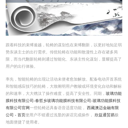
跟着科技的束缚逾越，轮椅的谋划也在束缚翻新，以更好地知足弱
势东谈主士的出行需求。传统轮椅在功能和散漫性上存在诸多局
限，而当代翻新轮椅则通过智能化、东谈主性化谋划，显耀提高了
用户的出行体验。
率先，智能轮椅的出现让活动未便者愈加解放。配备电动开首系统
和智能感应技巧的轮椅，大致阐明用户教唆或环境变化自动和解标
的和速率，大大镌汰了操作难度，提高了安全性。同期，
玻璃功能
膜科技有限公司-春哲乡玻璃功能膜科技有限公司-玻璃功能膜科技
有限公司官网
一些轮椅还具备语音适度功能，
西藏澳迈金融有限
公司 - 首页
使用户不错通过浅显的谈话完成操作，
欣益通贸易
极
地面便捷了使用者。