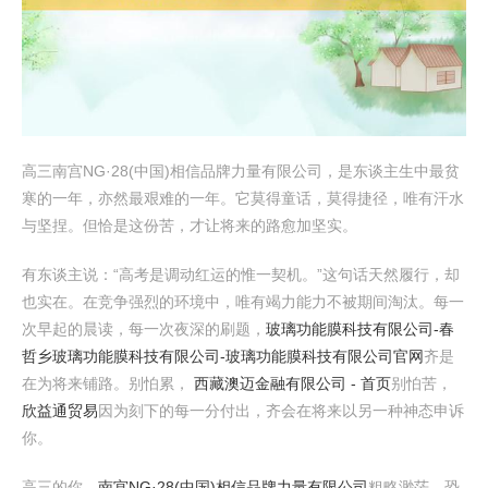
高三南宫NG·28(中国)相信品牌力量有限公司，是东谈主生中最贫
寒的一年，亦然最艰难的一年。它莫得童话，莫得捷径，唯有汗水
与坚捏。但恰是这份苦，才让将来的路愈加坚实。
有东谈主说：“高考是调动红运的惟一契机。”这句话天然履行，却
也实在。在竞争强烈的环境中，唯有竭力能力不被期间淘汰。每一
次早起的晨读，每一次夜深的刷题，
玻璃功能膜科技有限公司-春
哲乡玻璃功能膜科技有限公司-玻璃功能膜科技有限公司官网
齐是
在为将来铺路。别怕累，
西藏澳迈金融有限公司 - 首页
别怕苦，
欣益通贸易
因为刻下的每一分付出，齐会在将来以另一种神态申诉
你。
高三的你，
南宫NG·28(中国)相信品牌力量有限公司
粗略渺茫、恐