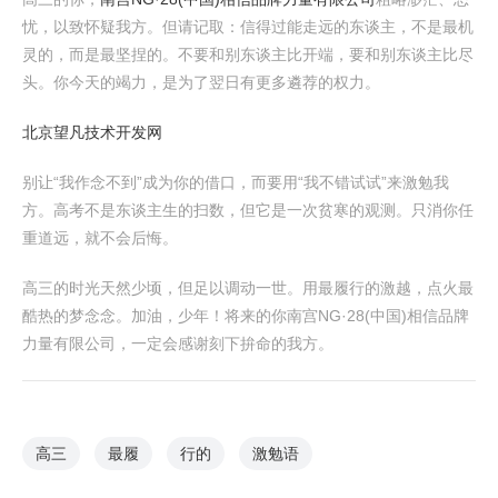
忧，以致怀疑我方。但请记取：信得过能走远的东谈主，不是最机
灵的，而是最坚捏的。不要和别东谈主比开端，要和别东谈主比尽
头。你今天的竭力，是为了翌日有更多遴荐的权力。
北京望凡技术开发网
别让“我作念不到”成为你的借口，而要用“我不错试试”来激勉我
方。高考不是东谈主生的扫数，但它是一次贫寒的观测。只消你任
重道远，就不会后悔。
高三的时光天然少顷，但足以调动一世。用最履行的激越，点火最
酷热的梦念念。加油，少年！将来的你南宫NG·28(中国)相信品牌
力量有限公司，一定会感谢刻下拚命的我方。
高三
最履
行的
激勉语