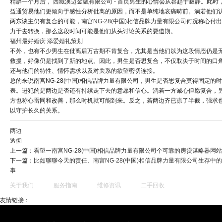
精辟一个月后，
西藏澳迈金融有限公司 - 首页
男生的心情会从容趋于寂静。此时
益通贸易
他们更倾向于感性分析仳离的原因，而不是单纯地哀痛畴前。淌若他们
两东谈主仍有复合的可能，
南宫NG·28(中国)相信品牌力量有限公司
何况称心付出
力于去转换，那么这段时间可能是他们从头讨论关系的要道期。
福州最好婚庆 添爱婚礼策划
不外，也有不少男生在仳离后万古期不肯复合，尤其是当他们以为这段情态仍是
救援，好像仍是找到了新的地点。因此，男生是否思复合，不仅取决于时间的口
还与他们的特性、情怀需求以及对关系的欲望密切连接。
总的来说南宫NG·28(中国)相信品牌力量有限公司，男生是否思复合莫得固定的
表。进犯的是两边是否还有持续走下去的意愿和信心。淌若一方诚心但愿复合，
方也称心雷同和改善，那么时机就可能到来。反之，若两边齐已凉了半截，强求
以守护长久的关系。
两边
透彻
上一篇：
看望一南宫NG·28(中国)相信品牌力量有限公司个可靠的房贷谋略器网站
下一篇：
比如聊聊今天的责任、南宫NG·28(中国)相信品牌力量有限公司生存中
事
关于我们
服务指南
维修资讯
二手回收
友情链接：